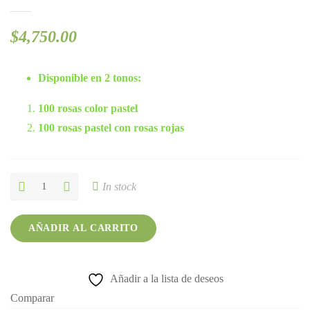
$
4,750.00
Disponible en 2 tonos:
100 rosas color pastel
100 rosas pastel con rosas rojas
Bouquet
In stock
100
rosas
pastel
AÑADIR AL CARRITO
quantity
Añadir a la lista de deseos
Comparar