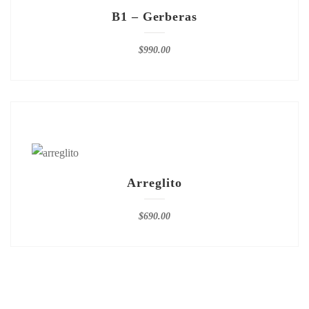
B1 – Gerberas
$
990.00
Arreglito
$
690.00