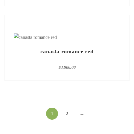
canasta romance red
$
3,900.00
1
2
→