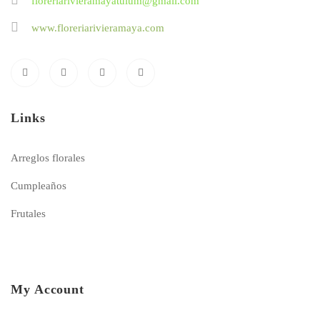
floreriarivieramayatulum@gmail.com
www.floreriarivieramaya.com
Links
Arreglos florales
Cumpleaños
Frutales
My Account