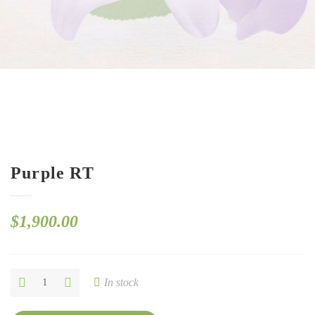
Purple RT
$
1,900.00
Purple
In stock
RT
quantity