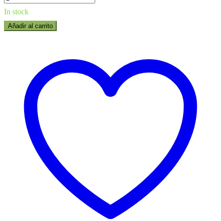
quantity
In stock
Añadir al carrito