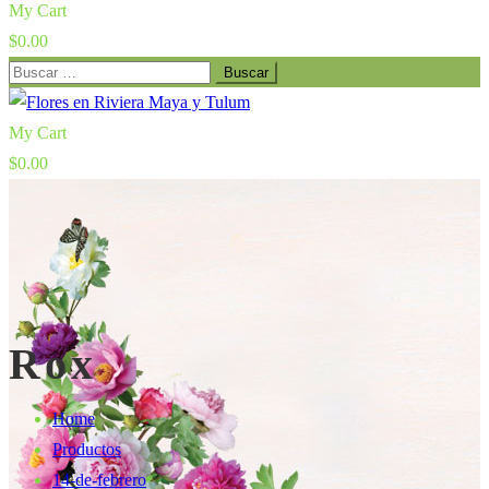
My Cart
$
0.00
Buscar:
My Cart
$
0.00
Rox
Home
Productos
14-de-febrero