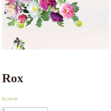
Rox
Rox
$
2,500.00
Rox