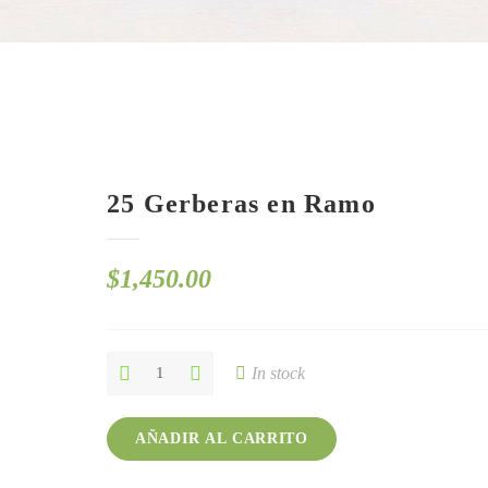
25 Gerberas en Ramo
$
1,450.00
25
In stock
Gerberas
en
Ramo
AÑADIR AL CARRITO
quantity