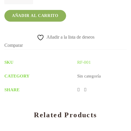
Rosas
y
Ferreros
AÑADIR AL CARRITO
quantity
Añadir a la lista de deseos
Comparar
SKU
RF-001
CATEGORY
Sin categoría
SHARE
Related Products