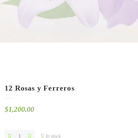
12 Rosas y Ferreros
$
1,200.00
12
In stock