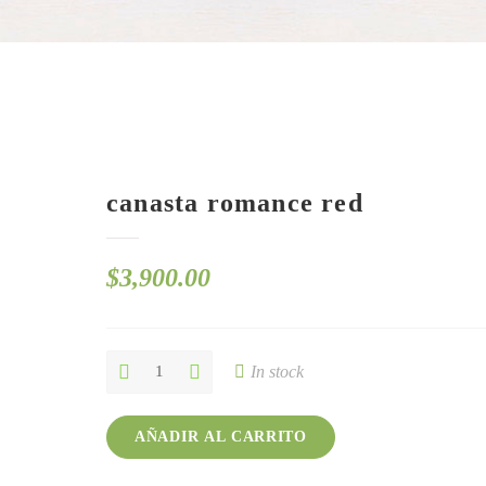
canasta romance red
$
3,900.00
canasta
In stock
romance
red
quantity
AÑADIR AL CARRITO