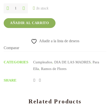
Buchón
In stock
tulipanes
y
gerberas
AÑADIR AL CARRITO
quantity
Añadir a la lista de deseos
Comparar
CATEGORIES
Cumpleaños
,
DIA DE LAS MADRES
,
Para
Ella
,
Ramos de Flores
SHARE
Related Products