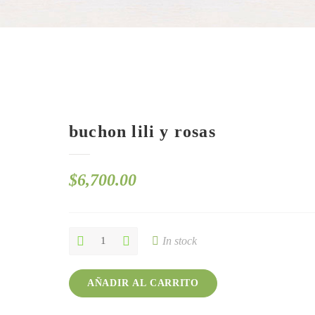
buchon lili y rosas
$
6,700.00
buchon
In stock
lili
y
rosas
AÑADIR AL CARRITO
quantity