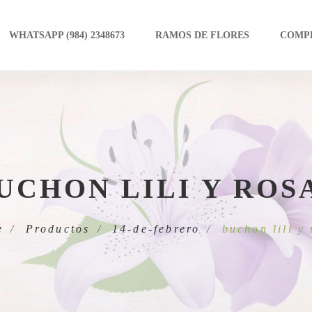
WHATSAPP (984) 2348673
RAMOS DE FLORES
COMP
UCHON LILI Y ROS
e
Productos
14-de-febrero
buchon lili y