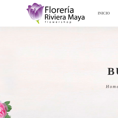
INICIO
B
Hom