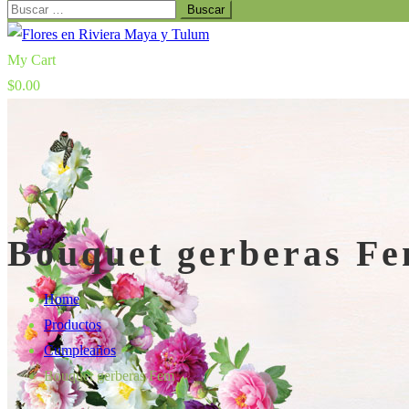
Buscar:
My Cart
$
0.00
Bouquet gerberas F
Home
Productos
Cumpleaños
Bouquet gerberas Fem