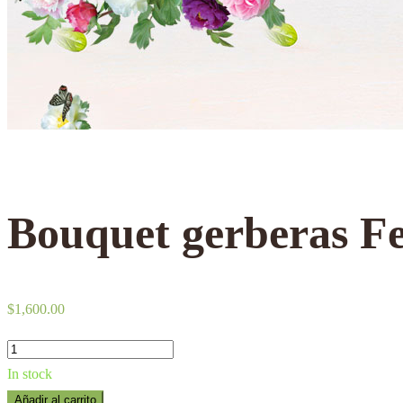
Bouquet gerberas F
$
1,600.00
Bouquet
gerberas
In stock
Fem
Añadir al carrito