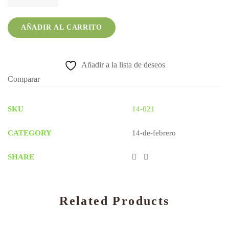
rosas
y
ferreros
AÑADIR AL CARRITO
quantity
Añadir a la lista de deseos
Comparar
SKU
14-021
CATEGORY
14-de-febrero
SHARE
Related Products