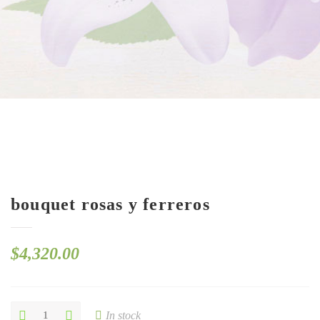
bouquet rosas y ferreros
$
4,320.00
bouquet
In stock