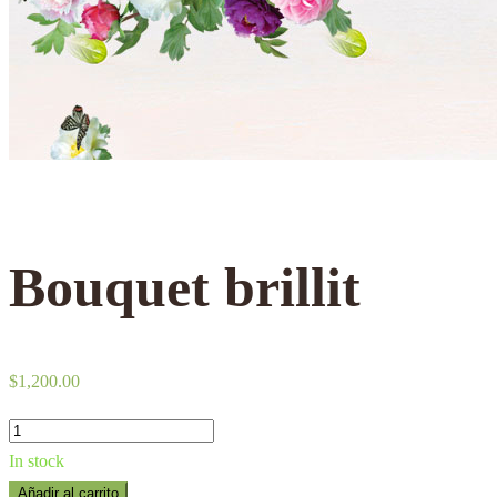
Bouquet brillit
$
1,200.00
Bouquet
brillit
In stock
quantity
Añadir al carrito