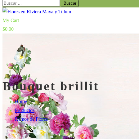
Buscar:
My Cart
$
0.00
Bouquet brillit
Home
Productos
Ramos de Flores
Bouquet brillit