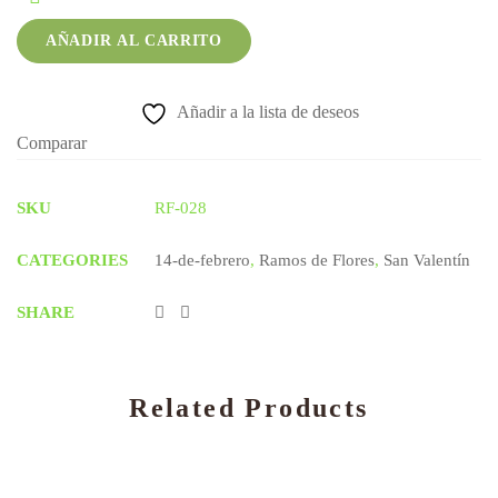
Diseno
quantity
AÑADIR AL CARRITO
Añadir a la lista de deseos
Comparar
SKU
RF-028
CATEGORIES
14-de-febrero
,
Ramos de Flores
,
San Valentín
SHARE
Related Products