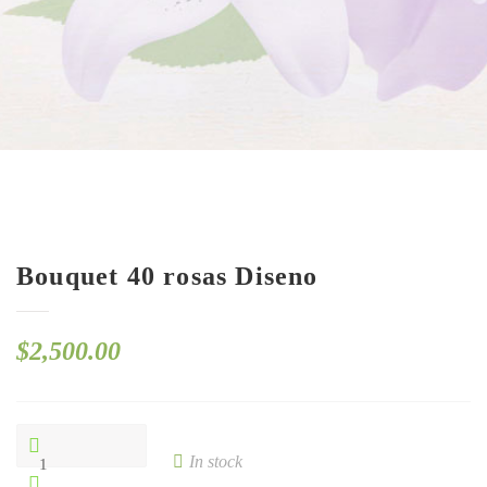
Bouquet 40 rosas Diseno
$
2,500.00
Bouquet
40
In stock
rosas