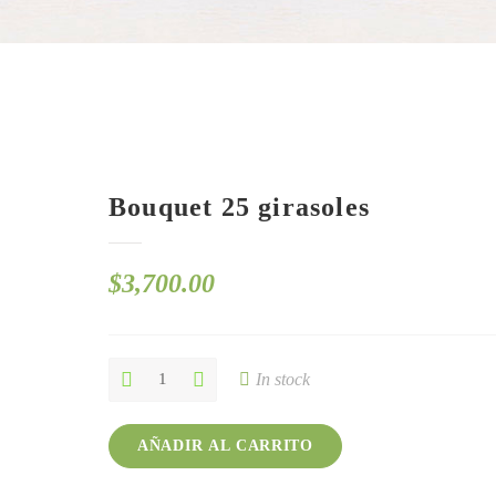
Bouquet 25 girasoles
$
3,700.00
Bouquet
In stock
25
girasoles
quantity
AÑADIR AL CARRITO