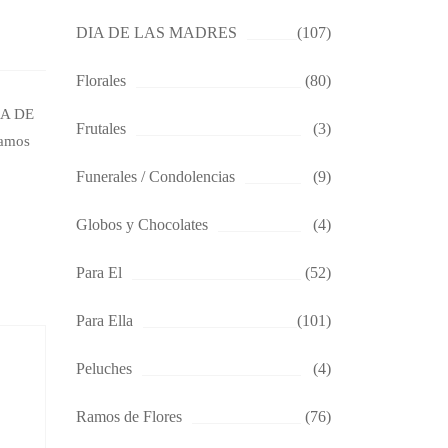
DIA DE LAS MADRES
(107)
Florales
(80)
IA DE
Frutales
(3)
amos
Funerales / Condolencias
(9)
Globos y Chocolates
(4)
Para El
(52)
Para Ella
(101)
Peluches
(4)
Ramos de Flores
(76)