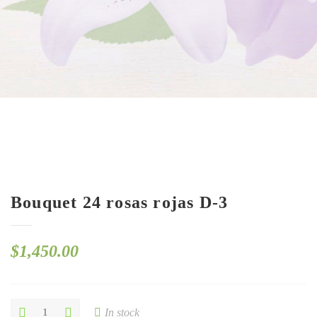
Bouquet 24 rosas rojas D-3
$
1,450.00
Bouquet
In stock