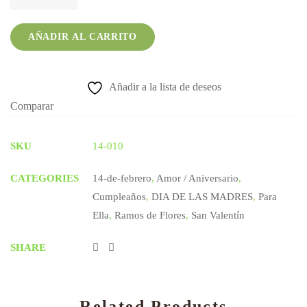
24
rosas
rojas
AÑADIR AL CARRITO
D-
3
quantity
Añadir a la lista de deseos
Comparar
SKU
14-010
CATEGORIES
14-de-febrero
,
Amor / Aniversario
,
Cumpleaños
,
DIA DE LAS MADRES
,
Para
Ella
,
Ramos de Flores
,
San Valentín
SHARE
Related Products