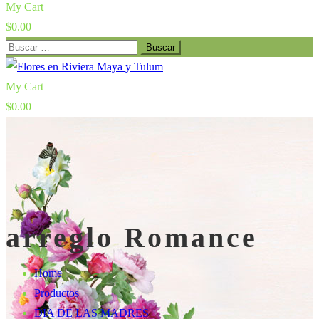
My Cart
$
0.00
Buscar:
My Cart
$
0.00
arreglo Romance
Home
Productos
DIA DE LAS MADRES