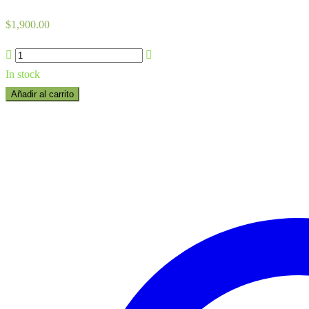
$
1,900.00
Amyra
quantity
In stock
Añadir al carrito