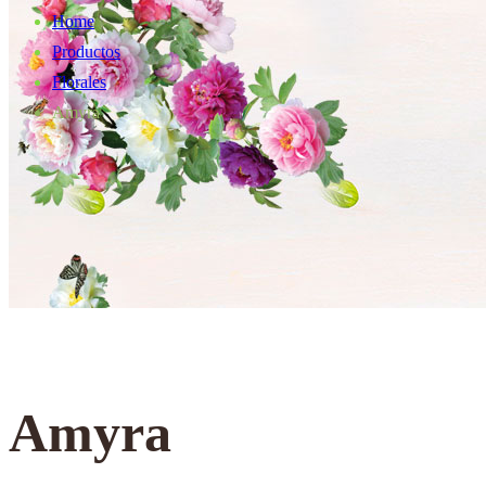
Home
Productos
Florales
Amyra
Amyra