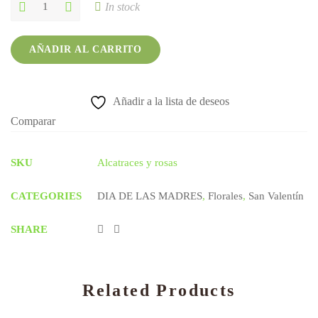
Alcatraces
In stock
y
rosas
quantity
AÑADIR AL CARRITO
Añadir a la lista de deseos
Comparar
SKU
Alcatraces y rosas
CATEGORIES
DIA DE LAS MADRES
,
Florales
,
San Valentín
SHARE
Related Products